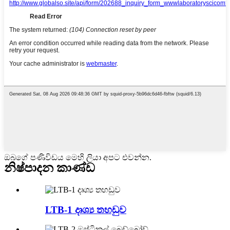
ඔබගේ පණිවිඩය මෙහි ලියා අපට එවන්න.
නිෂ්පාදන කාණ්ඩ
LTB-1 දෘශ්‍ය තහඩුව