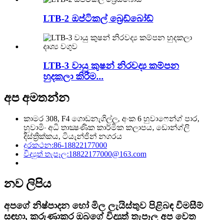
LTB-2 ඔප්ටිකල් බ්‍රෙඩ්බෝඩ්
LTB-3 වායු කුෂන් නිරවද්‍ය කම්පන
හුදකලා කිරීම...
අප අමතන්න
කාමර 308, F4 ගොඩනැගිල්ල, අංක 6 හුවාෆෙන්ග් පාර,
හුවාමිං අධි තාක්‍ෂණික කාර්මික කලාපය, ඩොන්ග්ලි
දිස්ත්‍රික්කය, ටියැන්ජින් නගරය
දුරකථන:
86-18822177000
විද්‍යුත් තැපෑල:
18822177000@163.com
නව ලිපිය
අපගේ නිෂ්පාදන හෝ මිල ලැයිස්තුව පිළිබඳ විමසීම්
සඳහා, කරුණාකර ඔබගේ විද්‍යුත් තැපෑල අප වෙත