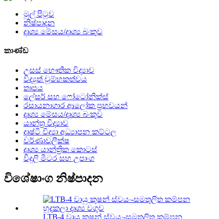
මුල් පිටුව
නිෂ්පාදන
දෘශ්‍ය මේසය/දෘශ්‍ය බංකුව
කාණ්ඩ
උසස් භෞතික විද්‍යාව
විද්‍යුත් චුම්භකත්වය
තාපය
ලේසර් සහ ෆෝටෝනික්ස්
රසායනාගාර ආලෝක ප්‍රභවයන්
දෘශ්‍ය මේසය/දෘශ්‍ය බංකුව
යාන්ත්‍ර විද්‍යාව
දෘෂ්ටි විද්‍යා අධ්‍යාපන කට්ටල
වර්ණාවලීක්ෂ
දෘශ්‍ය යාන්ත්‍රික කොටස්
විදුලි මීටර සහ උපාංග
විශේෂාංග නිෂ්පාදන
LTB-4 වායු කුෂන් ස්වයං-සමතුලිත කම්පන