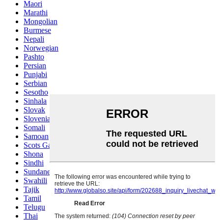
Maori
Marathi
Mongolian
Burmese
Nepali
Norwegian
Pashto
Persian
Punjabi
Serbian
Sesotho
Sinhala
Slovak
Slovenian
Somali
Samoan
Scots Gaelic
Shona
Sindhi
Sundanese
Swahili
Tajik
Tamil
Telugu
Thai