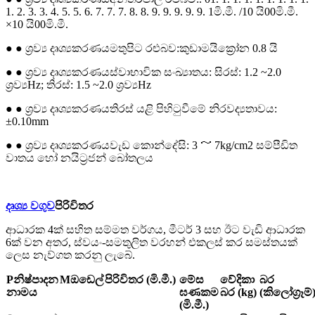
1. 2. 3. 3. 4. 5. 5. 6. 7. 7. 7. 8. 8. 9. 9. 9. 9. 9. 1
මි.මී. /
10 යි
00මි.මී.
×
10 යි
00මි.මී.
● ● ශ්‍රව්‍ය දෘශ්‍යකරණය
මතුපිට රළුබව:
කුඩා
මයික්‍රෝන 0.8 යි
● ● ශ්‍රව්‍ය දෘශ්‍යකරණය
ස්වාභාවික සංඛ්‍යාතය: සිරස්: 1.2 ~
2.0
ශ්‍රව්‍ය
Hz; තිරස්: 1.5 ~
2.0 ශ්‍රව්‍ය
Hz
● ● ශ්‍රව්‍ය දෘශ්‍යකරණය
තිරස් යළි පිහිටුවීමේ නිරවද්‍යතාවය:
±0.10mm
● ● ශ්‍රව්‍ය දෘශ්‍යකරණය
වැඩ කොන්දේසි: 3 ～ 7kg/cm2 සම්පීඩිත
වාතය හෝ නයිට්‍රජන් බෝතලය
දෘශ්‍ය වගුව
පිරිවිතර
ආධාරක 4ක් සහිත සම්මත වර්ගය, මීටර් 3 සහ ඊට වැඩි ආධාරක
6ක් වන අතර, ස්වයං-සමතුලිත වරහන් එකලස් කර සමස්තයක්
ලෙස නැව්ගත කරනු ලැබේ.
P
නිෂ්පාදන
M
ඔඩෙල්
පිරිවිතර (මි.මී.)
මේස
වේදිකා
බර
නාමය
ඝණකම
බර (kg)
(කිලෝග්‍රෑම්
(මි.මී.)