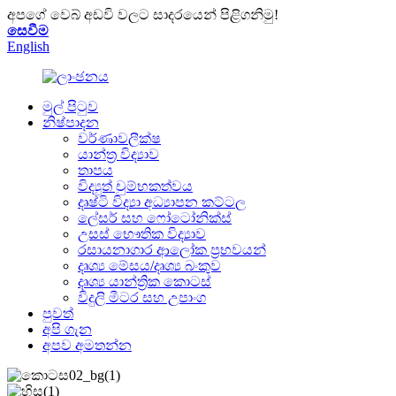
අපගේ වෙබ් අඩවි වලට සාදරයෙන් පිළිගනිමු!
සෙවීම
English
මුල් පිටුව
නිෂ්පාදන
වර්ණාවලීක්ෂ
යාන්ත්‍ර විද්‍යාව
තාපය
විද්‍යුත් චුම්භකත්වය
දෘෂ්ටි විද්‍යා අධ්‍යාපන කට්ටල
ලේසර් සහ ෆෝටෝනික්ස්
උසස් භෞතික විද්‍යාව
රසායනාගාර ආලෝක ප්‍රභවයන්
දෘශ්‍ය මේසය/දෘශ්‍ය බංකුව
දෘශ්‍ය යාන්ත්‍රික කොටස්
විදුලි මීටර සහ උපාංග
පුවත්
අපි ගැන
අපව අමතන්න