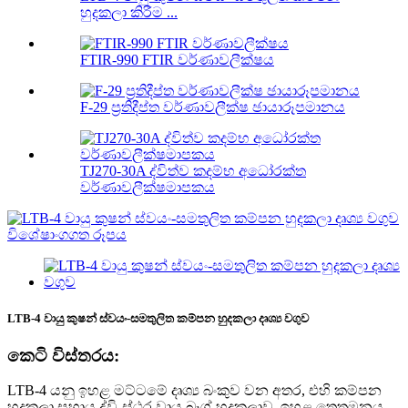
හුදකලා කිරීම ...
FTIR-990 FTIR වර්ණාවලීක්ෂය
F-29 ප්‍රතිදීප්ත වර්ණාවලීක්ෂ ඡායාරූපමානය
TJ270-30A ද්විත්ව කදම්භ අධෝරක්ත
වර්ණාවලීක්ෂමාපකය
LTB-4 වායු කුෂන් ස්වයං-සමතුලිත කම්පන හුදකලා දෘශ්‍ය වගුව
කෙටි විස්තරය:
LTB-4 යනු ඉහළ මට්ටමේ දෘශ්‍ය බංකුව වන අතර, එහි කම්පන
හුදකලා සහාය ද්වි-ස්ථර වායු බෑග් හුදකලාව, ඉහළ තෙතමනය