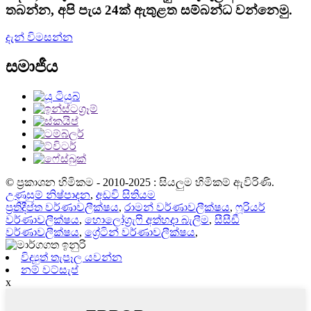
තබන්න, අපි පැය 24ක් ඇතුළත සම්බන්ධ වන්නෙමු.
දැන් විමසන්න
සමාජීය
© ප්‍රකාශන හිමිකම - 2010-2025 : සියලුම හිමිකම් ඇවිරිණි.
උණුසුම් නිෂ්පාදන
,
අඩවි සිතියම
ප්‍රතිදීප්ත වර්ණාවලීක්ෂය
,
රාමන් වර්ණාවලීක්ෂය
,
ෆූරියර්
වර්ණාවලීක්ෂය
,
හොලෝග්‍රැෆි අත්හදා බැලීම
,
සීසීඩී
වර්ණාවලීක්ෂය
,
ග්‍රේටින් වර්ණාවලීක්ෂය
,
විද්‍යුත් තැපෑල යවන්න
නම් වට්සැප්
x