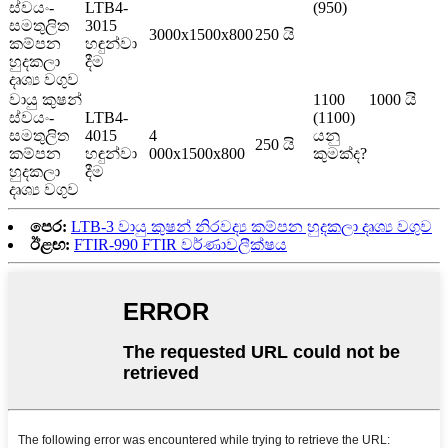
ස්වයං-
LTB4-
(950)
සමතුලිත
3015
3000x1500x800
250 යි
කම්පන
හඳුන්වා
හුදකලා
දීම
දෘශ්‍ය වගුව
වායු කුෂන්
1100
1000 යි
ස්වයං-
LTB4-
(1100)
සමතුලිත
4015
4
යනු
250 යි
කම්පන
හඳුන්වා
000x1500x800
කුමක්ද?
හුදකලා
දීම
දෘශ්‍ය වගුව
පෙර:
LTB-3 වායු කුෂන් නිරවද්‍ය කම්පන හුදකලා දෘශ්‍ය වගුව
ඊළඟ:
FTIR-990 FTIR වර්ණාවලීක්ෂය