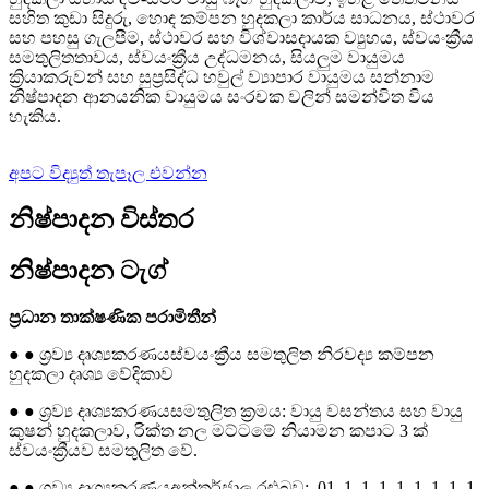
සහිත කුඩා සිදුරු, හොඳ කම්පන හුදකලා කාර්ය සාධනය, ස්ථාවර
සහ පහසු ගැලපීම, ස්ථාවර සහ විශ්වාසදායක ව්‍යුහය, ස්වයංක්‍රීය
සමතුලිතතාවය, ස්වයංක්‍රීය උද්ධමනය, සියලුම වායුමය
ක්‍රියාකරුවන් සහ සුප්‍රසිද්ධ හවුල් ව්‍යාපාර වායුමය සන්නාම
නිෂ්පාදන ආනයනික වායුමය සංරචක වලින් සමන්විත විය
හැකිය.
අපට විද්‍යුත් තැපෑල එවන්න
නිෂ්පාදන විස්තර
නිෂ්පාදන ටැග්
ප්‍රධාන තාක්ෂණික පරාමිතීන්
● ● ශ්‍රව්‍ය දෘශ්‍යකරණය
ස්වයංක්‍රීය සමතුලිත නිරවද්‍ය කම්පන
හුදකලා දෘශ්‍ය වේදිකාව
● ● ශ්‍රව්‍ය දෘශ්‍යකරණය
සමතුලිත ක්‍රමය: වායු වසන්තය සහ වායු
කුෂන් හුදකලාව, රික්ත නල මට්ටමේ නියාමන කපාට 3 ක්
ස්වයංක්‍රීයව සමතුලිත වේ.
● ● ශ්‍රව්‍ය දෘශ්‍යකරණය
අන්තර්ජාල රළුබව:. 0
1. 1. 1. 1. 1. 1. 1. 1. 1.