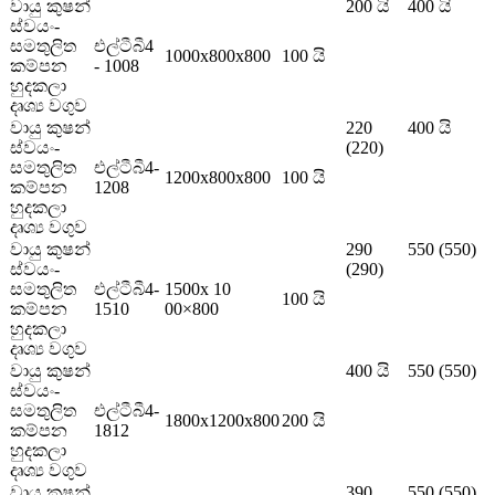
වායු කුෂන්
200 යි
400 යි
ස්වයං-
සමතුලිත
එල්ටීබී4
1000x800x800
100 යි
කම්පන
- 1008
හුදකලා
දෘශ්‍ය වගුව
වායු කුෂන්
220
400 යි
ස්වයං-
(220)
සමතුලිත
එල්ටීබී4-
1200x800x800
100 යි
කම්පන
1208
හුදකලා
දෘශ්‍ය වගුව
වායු කුෂන්
290
550 (550)
ස්වයං-
(290)
සමතුලිත
එල්ටීබී4-
1500x 10
100 යි
කම්පන
1510
00×800
හුදකලා
දෘශ්‍ය වගුව
වායු කුෂන්
400 යි
550 (550)
ස්වයං-
සමතුලිත
එල්ටීබී4-
1800x1200x800
200 යි
කම්පන
1812
හුදකලා
දෘශ්‍ය වගුව
වායු කුෂන්
390
550 (550)