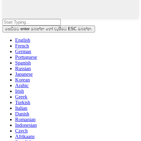
සෙවීමට enter ඔබන්න හෝ වැසීමට ESC ඔබන්න.
English
French
German
Portuguese
Spanish
Russian
Japanese
Korean
Arabic
Irish
Greek
Turkish
Italian
Danish
Romanian
Indonesian
Czech
Afrikaans