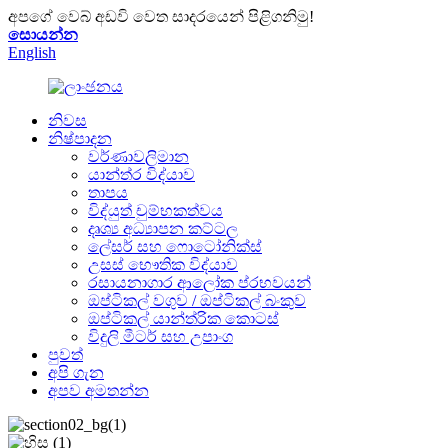
අපගේ වෙබ් අඩවි වෙත සාදරයෙන් පිළිගනිමු!
සොයන්න
English
නිවස
නිෂ්පාදන
වර්ණාවලිමාන
යාන්ත්ර විද්යාව
තාපය
විද්යුත් චුම්භකත්වය
දෘශ්‍ය අධ්‍යාපන කට්ටල
ලේසර් සහ ෆොටෝනික්ස්
උසස් භෞතික විද්යාව
රසායනාගාර ආලෝක ප්රභවයන්
ඔප්ටිකල් වගුව / ඔප්ටිකල් බංකුව
ඔප්ටිකල් යාන්ත්රික කොටස්
විදුලි මීටර් සහ උපාංග
පුවත්
අපි ගැන
අපව අමතන්න