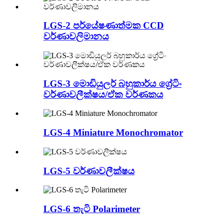
LGS-2 පර්යේෂණාත්මක CCD
වර්ණාවලිමානය
LGS-3 මොඩියුලර් බහුකාර්ය ග්‍රේටිං
වර්ණාවලීක්ෂය/ඒක වර්ණකය
LGS-4 Miniature Monochromator
LGS-5 වර්ණාවලීක්ෂය
LGS-6 තැටි Polarimeter