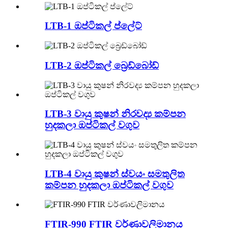
LTB-1 ඔප්ටිකල් ප්ලේට්
LTB-2 ඔප්ටිකල් බ්‍රෙඩ්බෝඩ්
LTB-3 වායු කුෂන් නිරවද්‍ය කම්පන
හුදකලා ඔප්ටිකල් වගුව
LTB-4 වායු කුෂන් ස්වයං සමතුලිත
කම්පන හුදකලා ඔප්ටිකල් වගුව
FTIR-990 FTIR වර්ණාවලිමානය