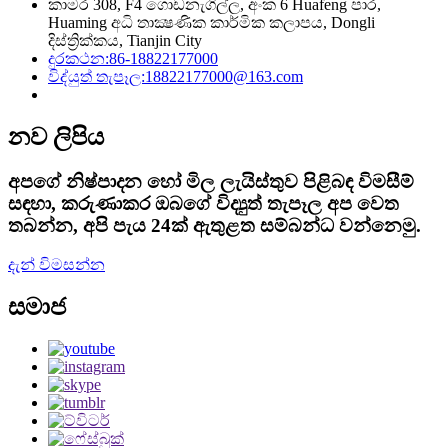
කාමර 308, F4 ගොඩනැගිල්ල, අංක 6 Huafeng පාර,
Huaming අධි තාක්‍ෂණික කාර්මික කලාපය, Dongli
දිස්ත්‍රික්කය, Tianjin City
දුරකථන:
86-18822177000
විද්යුත් තැපෑල:
18822177000@163.com
නව ලිපිය
අපගේ නිෂ්පාදන හෝ මිල ලැයිස්තුව පිළිබඳ විමසීම්
සඳහා, කරුණාකර ඔබගේ විද්‍යුත් තැපෑල අප වෙත
තබන්න, අපි පැය 24ක් ඇතුළත සම්බන්ධ වන්නෙමු.
දැන් විමසන්න
සමාජ