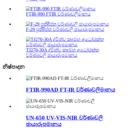
FTIR-990 FTIR වර්ණාවලිමානය
F-29 ප්‍රතිදීප්ත වර්ණාවලි ඡායාරූපමානය
TJ270-30A ද්විත්ව කදම්භ අධෝරක්ත
වර්ණාවලි ඡායාරූපමානය
නිෂ්පාදන
FTIR-990AD FT-IR වර්ණාවලිමානය
UN-650 UV-VIS-NIR වර්ණාවලි
ඡායාරූපමානය