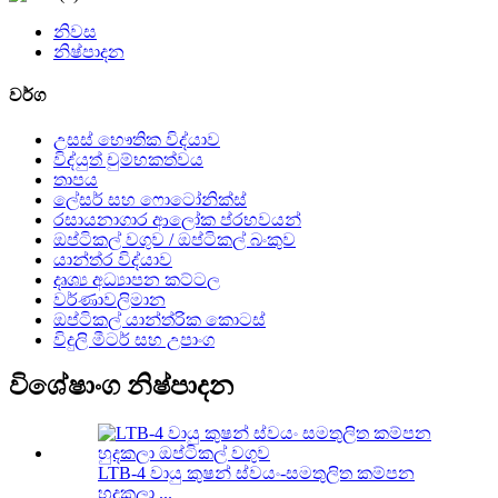
නිවස
නිෂ්පාදන
වර්ග
උසස් භෞතික විද්යාව
විද්යුත් චුම්භකත්වය
තාපය
ලේසර් සහ ෆොටෝනික්ස්
රසායනාගාර ආලෝක ප්රභවයන්
ඔප්ටිකල් වගුව / ඔප්ටිකල් බංකුව
යාන්ත්ර විද්යාව
දෘශ්‍ය අධ්‍යාපන කට්ටල
වර්ණාවලිමාන
ඔප්ටිකල් යාන්ත්රික කොටස්
විදුලි මීටර් සහ උපාංග
විශේෂාංග නිෂ්පාදන
LTB-4 වායු කුෂන් ස්වයං-සමතුලිත කම්පන
හුදකලා ...