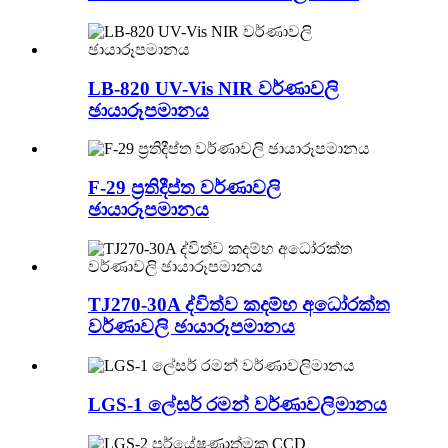
LB-820 UV-Vis NIR වර්ණාවලි
ඡායාරූපමානය
F-29 ප්‍රතිදීප්ත වර්ණාවලි
ඡායාරූපමානය
TJ270-30A ද්විත්ව කදම්භ අධෝරක්ත
වර්ණාවලි ඡායාරූපමානය
LGS-1 ලේසර් රමන් වර්ණාවලිමානය