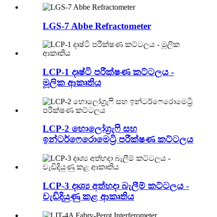
LGS-7 Abbe Refractometer
LCP-1 දෘෂ්ටි පරීක්ෂණ කට්ටලය -
මූලික ආකෘතිය
LCP-2 හොලෝග්‍රැෆි සහ
ඉන්ටර්ෆෙරොමෙට්‍රි පරීක්ෂණ කට්ටලය
LCP-3 දෘශ්‍ය අත්හදා බැලීම් කට්ටලය -
වැඩිදියුණු කළ ආකෘතිය