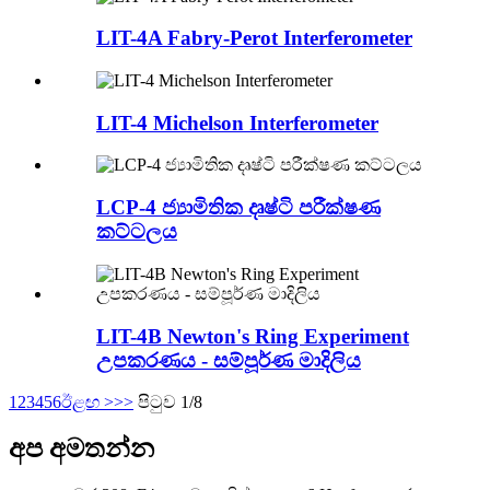
LIT-4A Fabry-Perot Interferometer
LIT-4 Michelson Interferometer
LCP-4 ජ්‍යාමිතික දෘෂ්ටි පරීක්ෂණ
කට්ටලය
LIT-4B Newton's Ring Experiment
උපකරණය - සම්පූර්ණ මාදිලිය
1
2
3
4
5
6
ඊළඟ >
>>
පිටුව 1/8
අප අමතන්න